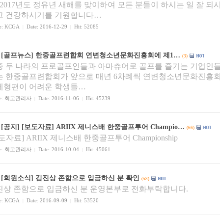
 2017년도 정유년 새해를 맞이하여 모든 분들이 하시는 일 잘 되
고 건강하시기를 기원합니다…
e:
KCGA
Date: 2016-12-29
Hit: 52085
|
|
[골프뉴스]
한중골프련합회 연변청소년문화진흥회에 제1…
(3)
중 두 나라의 프로골프인들과 아마츄어로 골프를 즐기는 기업인
는 한중골프련합회가 앞으로 매년 6차례씩 연변청소년문화진흥회
제형편이 어려운 학생들…
e:
최고관리자
Date: 2016-11-06
Hit: 45239
|
|
[공지]
[보도자료] ARIIX 제니스배 한중골프투어 Champio…
(66)
도자료] ARIIX 제니스배 한중골프투어 Championship
e:
최고관리자
Date: 2016-10-04
Hit: 45061
|
|
[회원소식]
김진상 존함으로 입금하신 분 확인
(58)
진상 존함으로 입금하신 분 운영본부로 전화부탁합니다.
e:
KCGA
Date: 2016-09-09
Hit: 53520
|
|