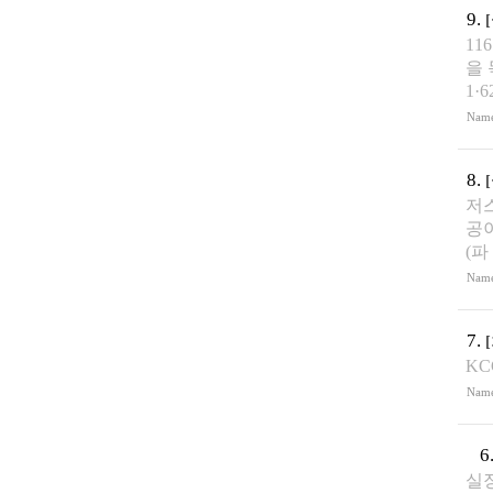
9.
1
을 
1·
Nam
8.
저스
공
(파
Nam
7.
K
Nam
6
실