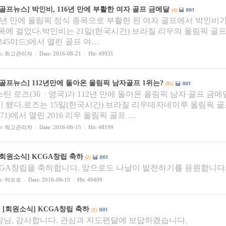
[골프뉴스]
박인비, 116년 만에 부활한 여자 골프 금메달
(4)
16년 만에 올림픽 정식 종목으로 부활한 된 여자 골프에서 박인비
목에 걸었다.박인비는 21일(한국시간) 브라질 리우의 올림픽 골프
6245야드)에서 열린 골프 여…
e:
최고관리자
Date: 2016-08-21
Hit: 49931
|
|
[골프뉴스]
112년만에 돌아온 올림픽 남자골프 1위는?
(95)
틴 로즈(36ㆍ영국)가 112년 만에 돌아온 올림픽 남자 골프 금
이 됐다.로즈는 15일(한국시간) 브라질 리우데자네이루 올림픽 골
 71)에서 열린 2016 리우 올림픽 골프 …
e:
최고관리자
Date: 2016-08-15
Hit: 48199
|
|
[회원소식]
KCGA창립 축하
(2)
CGA창립을 축하합니다. 앞으로도 나날이 발전하기를 응원합니다
e:
허프로
Date: 2016-08-10
Hit: 49409
|
|
.
[회원소식]
KCGA창립 축하
(1)
장님, 감사합니다. 관심과 지도편달에 보답하겠습니다.