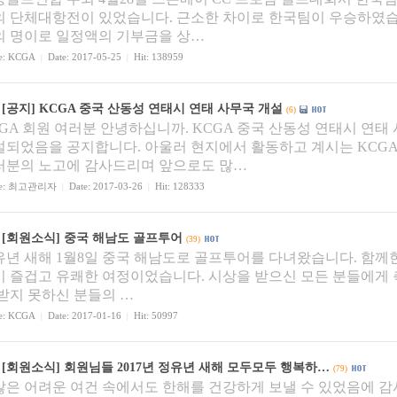
의 단체대항전이 있었습니다. 근소한 차이로 한국팀이 우승하였습
의 명이로 일정액의 기부금을 상…
e:
KCGA
Date: 2017-05-25
Hit: 138959
|
|
[공지]
KCGA 중국 산동성 연태시 연태 사무국 개설
(6)
GA 회원 여러분 안녕하십니까. KCGA 중국 산동성 연태시 연태
설되었음을 공지합니다. 아울러 현지에서 활동하고 계시는 KCG
러분의 노고에 감사드리며 앞으로도 많…
e:
최고관리자
Date: 2017-03-26
Hit: 128333
|
|
[회원소식]
중국 해남도 골프투어
(39)
유년 새해 1월8일 중국 해남도로 골프투어를 다녀왔습니다. 함께한
이 즐겁고 유쾌한 여정이었습니다. 시상을 받으신 모든 분들에게
 받지 못하신 분들의 …
e:
KCGA
Date: 2017-01-16
Hit: 50997
|
|
[회원소식]
회원님들 2017년 정유년 새해 모두모두 행복하…
(79)
많은 어려운 여건 속에서도 한해를 건강하게 보낼 수 있었음에 