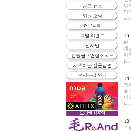
골프 뉴스
팀
팀
회원 소식
Nam
커뮤니티
15.
특별 이벤트
KC
인사말
개
여
한중골프연합조직도
Nam
자주하는 질문답변
오시는길 안내
14.
정
들
며
Nam
13.
수