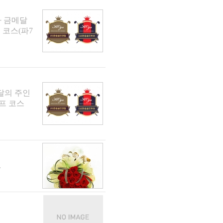
가 금메달
 코스(파7
메달의 주인
프 코스
.