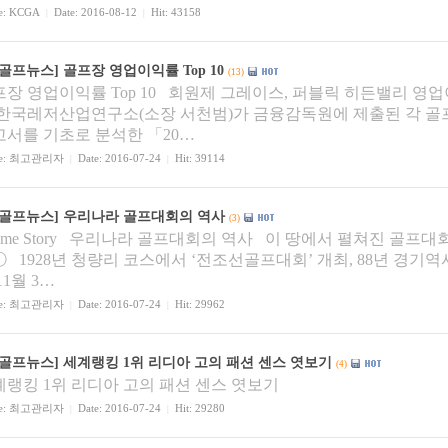
e:
KCGA
Date: 2016-08-12
Hit: 43158
|
|
[골프뉴스]
골프장 영업이익률 Top 10
(13)
장 영업이익률 Top 10 회원제 그레이스, 퍼블릭 히든밸리 영업
 한국레저산업연구소(소장 서천범)가 금융감독원에 제출된 각 골
고서를 기초로 분석한 「20…
e:
최고관리자
Date: 2016-07-24
Hit: 39114
|
|
[골프뉴스]
우리나라 골프대회의 역사
(3)
eme Story 우리나라 골프대회의 역사 이 땅에서 펼쳐진 골프대
 1928년 청량리 코스에서 ‘전조선골프대회’ 개최, 88년 경기역
11월 3…
e:
최고관리자
Date: 2016-07-24
Hit: 29962
|
|
[골프뉴스]
세계랭킹 1위 리디아 고의 패션 센스 엿보기
(4)
계랭킹 1위 리디아 고의 패션 센스 엿보기
e:
최고관리자
Date: 2016-07-24
Hit: 29280
|
|