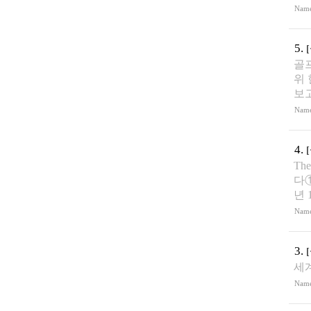
Nam
5.
골프
위
보
Nam
4.
Th
다①
년 
Nam
3.
세
Nam